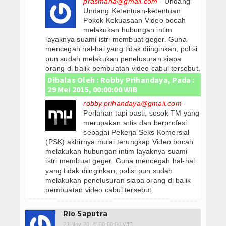
prasmana@gmail.com
- Undang-
Undang Ketentuan-ketentuan
Pokok Kekuasaan Video bocah
melakukan hubungan intim
layaknya suami istri membuat geger. Guna
mencegah hal-hal yang tidak diinginkan, polisi
pun sudah melakukan penelusuran siapa
orang di balik pembuatan video cabul tersebut.
Dibalas Oleh : Robby Prihandaya, Pada :
29 Mei 2015, 00:00:00 WIB
robby.prihandaya@gmail.com
-
Perlahan tapi pasti, sosok TM yang
merupakan artis dan berprofesi
sebagai Pekerja Seks Komersial
(PSK) akhirnya mulai terungkap Video bocah
melakukan hubungan intim layaknya suami
istri membuat geger. Guna mencegah hal-hal
yang tidak diinginkan, polisi pun sudah
melakukan penelusuran siapa orang di balik
pembuatan video cabul tersebut.
Rio Saputra
21 Nov 2014, 00:00:00 WIB