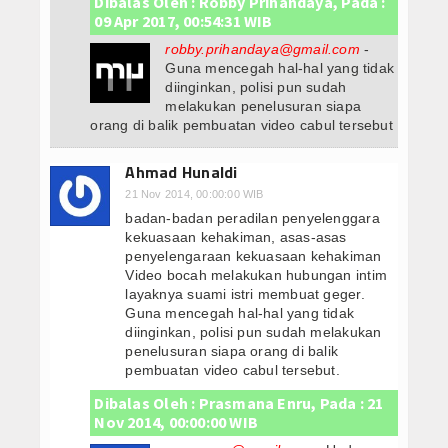
Dibalas Oleh : Robby Prihandaya, Pada :
09 Apr 2017, 00:54:31 WIB
robby.prihandaya@gmail.com
-
Guna mencegah hal-hal yang tidak
diinginkan, polisi pun sudah
melakukan penelusuran siapa
orang di balik pembuatan video cabul tersebut
Ahmad Hunaldi
21 Nov 2014, 00:00:00 WIB
badan-badan peradilan penyelenggara
kekuasaan kehakiman, asas-asas
penyelengaraan kekuasaan kehakiman
Video bocah melakukan hubungan intim
layaknya suami istri membuat geger.
Guna mencegah hal-hal yang tidak
diinginkan, polisi pun sudah melakukan
penelusuran siapa orang di balik
pembuatan video cabul tersebut.
Dibalas Oleh : Prasmana Enru, Pada : 21
Nov 2014, 00:00:00 WIB