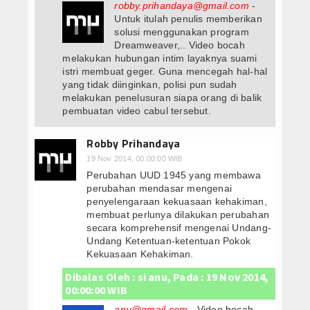
robby.prihandaya@gmail.com
-
Untuk itulah penulis memberikan
solusi menggunakan program
Dreamweaver,.. Video bocah
melakukan hubungan intim layaknya suami
istri membuat geger. Guna mencegah hal-hal
yang tidak diinginkan, polisi pun sudah
melakukan penelusuran siapa orang di balik
pembuatan video cabul tersebut.
Robby Prihandaya
19 Nov 2014, 00:00:00 WIB
Perubahan UUD 1945 yang membawa
perubahan mendasar mengenai
penyelengaraan kekuasaan kehakiman,
membuat perlunya dilakukan perubahan
secara komprehensif mengenai Undang-
Undang Ketentuan-ketentuan Pokok
Kekuasaan Kehakiman.
Dibalas Oleh : si anu, Pada : 19 Nov 2014,
00:00:00 WIB
anu@gmail.com
- Video bocah