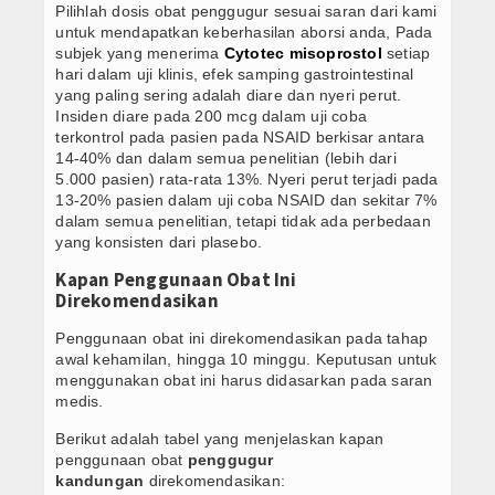
Pilihlah dosis obat penggugur sesuai saran dari kami
untuk mendapatkan keberhasilan aborsi anda, Pada
subjek yang menerima
Cytotec misoprostol
setiap
hari dalam uji klinis, efek samping gastrointestinal
yang paling sering adalah diare dan nyeri perut.
Insiden diare pada 200 mcg dalam uji coba
terkontrol pada pasien pada NSAID berkisar antara
14-40% dan dalam semua penelitian (lebih dari
5.000 pasien) rata-rata 13%. Nyeri perut terjadi pada
13-20% pasien dalam uji coba NSAID dan sekitar 7%
dalam semua penelitian, tetapi tidak ada perbedaan
yang konsisten dari plasebo.
Kapan Penggunaan Obat Ini
Direkomendasikan
Penggunaan obat ini direkomendasikan pada tahap
awal kehamilan, hingga 10 minggu. Keputusan untuk
menggunakan obat ini harus didasarkan pada saran
medis.
Berikut adalah tabel yang menjelaskan kapan
penggunaan obat
penggugur
kandungan
direkomendasikan: