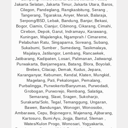
Jakarta Selatan, Jakarta Timur, Jakarta Utara, Baros,
Cilegon, Pandeglang, Rangkasbitung, Serang ,
Tangerang, Tigaraksa, Anyer, Merak, Balaraja,
Serpong/BSD, Lebak, Bandung, Banjar, Bekasi,
Bogor, Ciamis, Cianjur, Cibinong, Cikarang, Cimahi,
Cirebon, Depok, Garut, Indramayu, Karawang,
Kuningan, Majalengka, Ngamprah / Cimareme,
Pelabuhan Ratu, Singaparna, Soreang, Subang,
Sukabumi, Sumber , Sumedang, Tasikmalaya,
Majalaya, Jatilangor, Lembang, Rancaekek,
Jatibarang, Kadipaten, Losari, Palimanan, Jatiwangi.
Purwakarta, Banjarnegara, Batang, Blora, Boyolali,
Brebes, Cilacap, Demak, Kudus, Jepara,
Karanganyar, Kebumen, Kendal, Klaten, Mungkid,
Magelang, Pati, Pekalongan, Pemalang,
Purbalingga, Purwokerto/Banyumas, Purwodadi,
Grobogan, Purworejo, Rembang, Salatiga,
Semarang, Slawi, Sragen, Sukoharjo,
Surakarta/Solo, Tegal, Temanggung, Ungaran,
Bawen, Bandungan, Wonogiri, Wonosobo,
Ambarawa, Cepu, Bojonegoro, Majenang, Ajibarang,
Kartosuro, Bumi Ayu, Jogja, Bantul, Sleman ,
Wates/Kulon Progo, Wonosari, Yogyakarta,