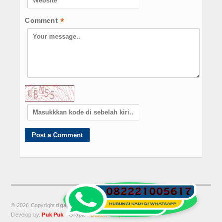
Comment
*
© 2026 Copyright
tigabersaudaradev
News. All Rights reserved.
Develop by.
Puk Puk
- Grapic .
Dakon Grapic