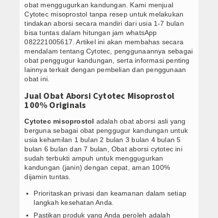
Obat Cytotec Solo 082221005617 Jual Obat
obat menggugurkan kandungan. Kami menjual
Semua Produk
Cytotec misoprostol tanpa resep untuk melakukan
tindakan aborsi secara mandiri dari usia 1-7 bulan
Marketplace System
bisa tuntas dalam hitungan jam whatsApp
082221005617. Artikel ini akan membahas secara
mendalam tentang Cytotec, penggunaannya sebagai
Semua Pelapak
obat penggugur kandungan, serta informasi penting
lainnya terkait dengan pembelian dan penggunaan
Obat Cytotec
obat ini.
Jual Obat Aborsi Cytotec Misoprostol
Tracking Orders
100% Originals
Konfirmasi Orders
Cytotec misoprostol
adalah obat aborsi asli yang
berguna sebagai obat penggugur kandungan untuk
Orders Report
usia kehamilan 1 bulan 2 bulan 3 bulan 4 bulan 5
bulan 6 bulan dan 7 bulan, Obat aborsi cytotec ini
sudah terbukti ampuh untuk menggugurkan
kandungan (janin) dengan cepat, aman 100%
dijamin tuntas.
Prioritaskan privasi dan keamanan dalam setiap
langkah kesehatan Anda.
Pastikan produk yang Anda peroleh adalah