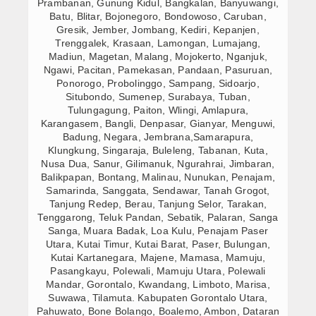
Prambanan, Gunung Kidul, Bangkalan, Banyuwangi,
Batu, Blitar, Bojonegoro, Bondowoso, Caruban,
Gresik, Jember, Jombang, Kediri, Kepanjen,
Trenggalek, Krasaan, Lamongan, Lumajang,
Madiun, Magetan, Malang, Mojokerto, Nganjuk,
Ngawi, Pacitan, Pamekasan, Pandaan, Pasuruan,
Ponorogo, Probolinggo, Sampang, Sidoarjo,
Situbondo, Sumenep, Surabaya, Tuban,
Tulungagung, Paiton, Wlingi, Amlapura,
Karangasem, Bangli, Denpasar, Gianyar, Menguwi,
Badung, Negara, Jembrana,Samarapura,
Klungkung, Singaraja, Buleleng, Tabanan, Kuta,
Nusa Dua, Sanur, Gilimanuk, Ngurahrai, Jimbaran,
Balikpapan, Bontang, Malinau, Nunukan, Penajam,
Samarinda, Sanggata, Sendawar, Tanah Grogot,
Tanjung Redep, Berau, Tanjung Selor, Tarakan,
Tenggarong, Teluk Pandan, Sebatik, Palaran, Sanga
Sanga, Muara Badak, Loa Kulu, Penajam Paser
Utara, Kutai Timur, Kutai Barat, Paser, Bulungan,
Kutai Kartanegara, Majene, Mamasa, Mamuju,
Pasangkayu, Polewali, Mamuju Utara, Polewali
Mandar, Gorontalo, Kwandang, Limboto, Marisa,
Suwawa, Tilamuta. Kabupaten Gorontalo Utara,
Pahuwato, Bone Bolango, Boalemo, Ambon, Dataran