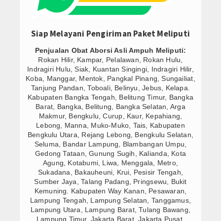
Siap Melayani Pengiriman Paket Meliputi
Penjualan Obat Aborsi Asli Ampuh Meliputi:
Rokan Hilir, Kampar, Pelalawan, Rokan Hulu,
Indragiri Hulu, Siak, Kuantan Singingi, Indragiri Hilir,
Koba, Manggar, Mentok, Pangkal Pinang, Sungailiat,
Tanjung Pandan, Toboali, Belinyu, Jebus, Kelapa.
Kabupaten Bangka Tengah, Belitung Timur, Bangka
Barat, Bangka, Belitung, Bangka Selatan, Arga
Makmur, Bengkulu, Curup, Kaur, Kepahiang,
Lebong, Manna, Muko-Muko, Tais, Kabupaten
Bengkulu Utara, Rejang Lebong, Bengkulu Selatan,
Seluma, Bandar Lampung, Blambangan Umpu,
Gedong Tataan, Gunung Sugih, Kalianda, Kota
Agung, Kotabumi, Liwa, Menggala, Metro,
Sukadana, Bakauheuni, Krui, Pesisir Tengah,
Sumber Jaya, Talang Padang, Pringsewu, Bukit
Kemuning. Kabupaten Way Kanan, Pesawaran,
Lampung Tengah, Lampung Selatan, Tanggamus,
Lampung Utara, Lampung Barat, Tulang Bawang,
Lampung Timur, Jakarta Barat, Jakarta Pusat,