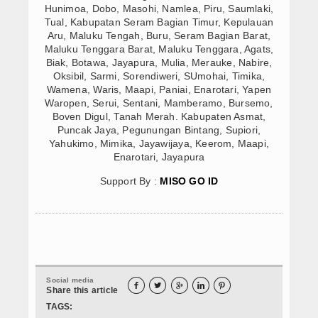
Hunimoa, Dobo, Masohi, Namlea, Piru, Saumlaki,
Tual, Kabupatan Seram Bagian Timur, Kepulauan
Aru, Maluku Tengah, Buru, Seram Bagian Barat,
Maluku Tenggara Barat, Maluku Tenggara, Agats,
Biak, Botawa, Jayapura, Mulia, Merauke, Nabire,
Oksibil, Sarmi, Sorendiweri, SUmohai, Timika,
Wamena, Waris, Maapi, Paniai, Enarotari, Yapen
Waropen, Serui, Sentani, Mamberamo, Bursemo,
Boven Digul, Tanah Merah. Kabupaten Asmat,
Puncak Jaya, Pegunungan Bintang, Supiori,
Yahukimo, Mimika, Jayawijaya, Keerom, Maapi,
Enarotari, Jayapura
Support By :
MISO GO ID
Social media





Share this article
TAGS: