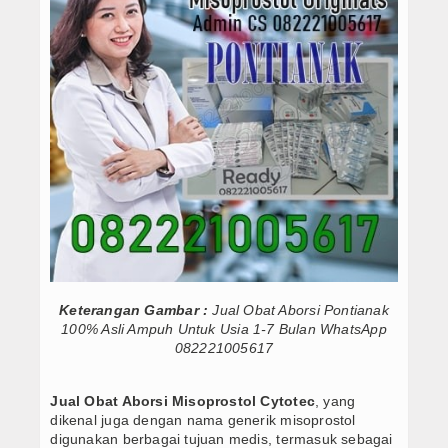
Obat Cytotec Samarinda 082221005617 Jual
Obat Misoprostol
Obat Cytotec Purbalingga 082221005617 Ju
Obat Cytotec Pontianak 082221005617 Jual
Internasional
Jual Obat Misoprostol Cytotec Sopros Wa 
Obat Cytotec Tuban 082221005617 Jual Oba
Teknologi
Obat Cytotec Ternate 082221005617 Jual O
Obat Cytotec Surabaya 082221005617 Jual 
Video
Obat Cytotec Tangerang 082221005617 Jual
Berita Foto
Obat Cytotec Solo 082221005617 Jual Obat
Obat Cytotec Semarang 082221005617 Jual
Download
Obat Cytotec Samarinda 082221005617 Jual
Obat Cytotec Purbalingga 082221005617 Ju
Agenda
Obat Cytotec Pontianak 082221005617 Jual
Keterangan Gambar :
Jual Obat Aborsi Pontianak
100% Asli Ampuh Untuk Usia 1-7 Bulan WhatsApp
Jual Obat Misoprostol Cytotec Sopros Wa 
Konsultasi
082221005617
Obat Cytotec Tuban 082221005617 Jual Oba
MISO GO ID
Obat Cytotec Ternate 082221005617 Jual O
Jual Obat Aborsi Misoprostol Cytotec
, yang
Obat Cytotec Surabaya 082221005617 Jual 
dikenal juga dengan nama generik misoprostol
Testimoni
Obat Cytotec Tangerang 082221005617 Jual
digunakan berbagai tujuan medis, termasuk sebagai