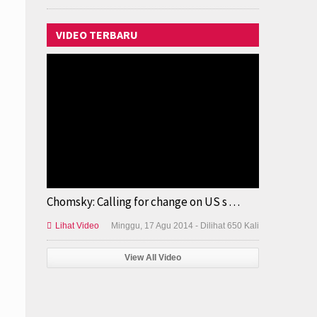
VIDEO TERBARU
Chomsky: Calling for change on US s . . .

Lihat Video
Minggu, 17 Agu 2014 - Dilihat 650 Kali
View All Video