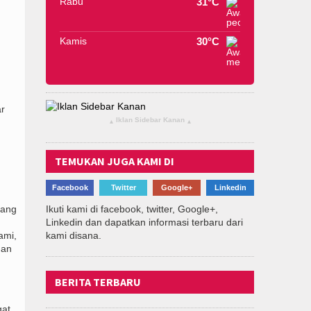
Rabu
31°C
Kamis
30°C
.
ar
Iklan Sidebar Kanan
▴
▴
TEMUKAN JUGA KAMI DI
Facebook
Twitter
Google+
Linkedin
g
mang
Ikuti kami di facebook, twitter, Google+,
Linkedin dan dapatkan informasi terbaru dari
ami,
kami disana.
gan
BERITA TERBARU
gat