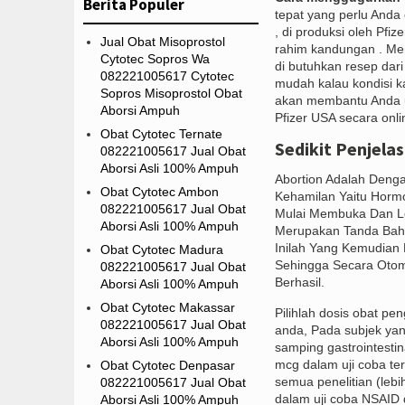
Berita Populer
tepat yang perlu Anda c
, di produksi oleh Pf
Jual Obat Misoprostol
rahim kandungan . Me
Cytotec Sopros Wa
di butuhkan resep dar
082221005617 Cytotec
mudah kalau kondisi ka
Sopros Misoprostol Obat
akan membantu Anda un
Aborsi Ampuh
Pfizer USA secara onli
Obat Cytotec Ternate
Sedikit Penjela
082221005617 Jual Obat
Aborsi Asli 100% Ampuh
Abortion Adalah Den
Obat Cytotec Ambon
Kehamilan Yaitu Horm
082221005617 Jual Obat
Mulai Membuka Dan Le
Aborsi Asli 100% Ampuh
Merupakan Tanda Bahw
Inilah Yang Kemudian
Obat Cytotec Madura
Sehingga Secara Otom
082221005617 Jual Obat
Berhasil.
Aborsi Asli 100% Ampuh
Obat Cytotec Makassar
Pilihlah dosis obat p
082221005617 Jual Obat
anda, Pada subjek y
Aborsi Asli 100% Ampuh
samping gastrointestin
mcg dalam uji coba te
Obat Cytotec Denpasar
semua penelitian (lebi
082221005617 Jual Obat
dalam uji coba NSAID 
Aborsi Asli 100% Ampuh