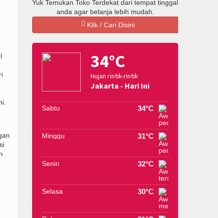
Yuk Temukan Toko Terdekat dari tempat tinggal
anda agar belanja lebih mudah.
Klik / Cari Disini
34°C
l
i
Hujan rintik-rintik
Jakarta - Hari Ini
i.
Sabtu
34°C
gan
Minggu
31°C
si
n
Senin
32°C
Selasa
30°C