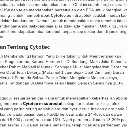
oba jika tidak bisa mendapatkan kuret . Obat ini sudah teruji secara kl
izer USA dan telah mendapatkan persetujuan oleh FDA untuk menginduks
mang , untuk membeli
obat Cytotec asli
di apotek tidaklah mudah ka
i dokter kandungan . Namun , untuk mendapatkan resep tersebut tidak
ndungan Anda baik-baik saja alias tidak ada masalah . Untuk itu , kam
tuk mendapatkan obat tersebut tanpa resep dokter dan di jamin origi
ne.
san Tentang Cytotec
gan Membendung Hormon Yang Di Perlukan Untuk Mempertahankan
on Progesterone, Karena Hormon Ini Di Bendung, Maka Jalur Kehamil
her Rahim Menjadi Melunak, Sehingga Mulai Mengeluarkan Darah Y
a Obat Telah Bekerja (Maksimal 1 Jam Sejak Obat Diminum) Darah
 Menjadi Pertanda Bahwa Pasien Telah Mengalami Menstruasinya,
atis Kandungan Di Dalamnya Telah Hilang Dengan Sendirinya 100%
enggugur sesuai saran dari kami untuk mendapatkan keberhasilan aborsi
ang menerima
Cytotec misoprostol
setiap hari dalam uji klinis, efek
al yang paling sering adalah diare dan nyeri perut. Insiden diare pada 
rkontrol pada pasien pada NSAID berkisar antara 14-40% dan dalam
h dari 5.000 pasien) rata-rata 13%. Nyeri perut terjadi pada 13-20% pa
dan sekitar 7% dalam semua penelitian, tetapi tidak ada perbedaan ya