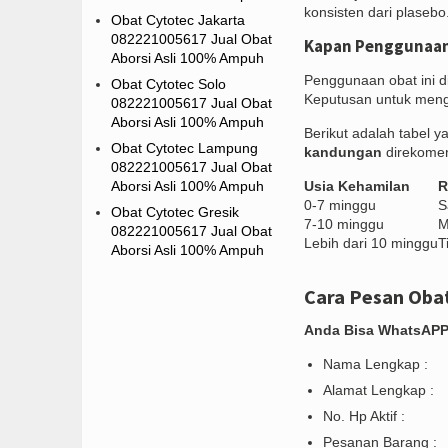
konsisten dari plasebo
Obat Cytotec Jakarta
082221005617 Jual Obat
Kapan Penggunaan
Aborsi Asli 100% Ampuh
Penggunaan obat ini d
Obat Cytotec Solo
Keputusan untuk meng
082221005617 Jual Obat
Aborsi Asli 100% Ampuh
Berikut adalah tabel
Obat Cytotec Lampung
kandungan
direkomen
082221005617 Jual Obat
Aborsi Asli 100% Ampuh
Usia Kehamilan
R
0-7 minggu
S
Obat Cytotec Gresik
7-10 minggu
M
082221005617 Jual Obat
Lebih dari 10 minggu
T
Aborsi Asli 100% Ampuh
Cara Pesan Obat
Anda Bisa WhatsAPP 
Nama Lengkap :
Alamat Lengkap :
No. Hp Aktif :
Pesanan Barang :