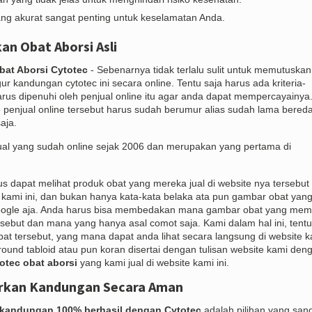
g akurat sangat penting untuk keselamatan Anda.
n Obat Aborsi Asli
at Aborsi Cytotec
- Sebenarnya tidak terlalu sulit untuk memutuskan
 kandungan cytotec ini secara online. Tentu saja harus ada kriteria-
arus dipenuhi oleh penjual online itu agar anda dapat mempercayainya
 penjual online tersebut harus sudah berumur alias sudah lama bered
aja.
al yang sudah online sejak 2006 dan merupakan yang pertama di
s dapat melihat produk obat yang mereka jual di website nya tersebut
e kami ini, dan bukan hanya kata-kata belaka ata pun gambar obat yan
google aja. Anda harus bisa membedakan mana gambar obat yang me
tersebut dan mana yang hanya asal comot saja. Kami dalam hal ini, tentu
bat tersebut, yang mana dapat anda lihat secara langsung di website k
und tabloid atau pun koran disertai dengan tulisan website kami den
otec obat aborsi
yang kami jual di website kami ini.
rkan Kandungan Secara Aman
kandungan 100% berhasil dengan Cytotec
adalah pilihan yang san