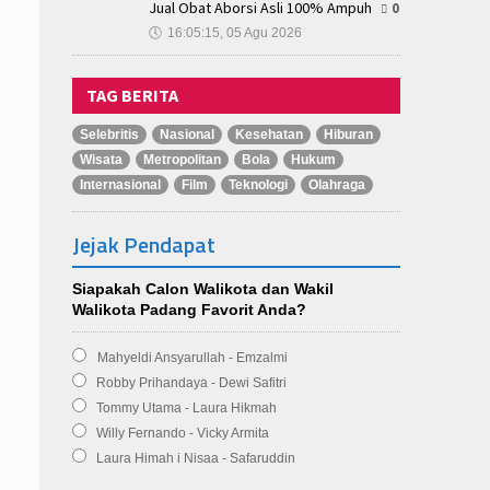
Jual Obat Aborsi Asli 100% Ampuh
0
🕔
16:05:15, 05 Agu 2026
TAG BERITA
Selebritis
Nasional
Kesehatan
Hiburan
Wisata
Metropolitan
Bola
Hukum
Internasional
Film
Teknologi
Olahraga
Jejak Pendapat
Siapakah Calon Walikota dan Wakil
Walikota Padang Favorit Anda?
Mahyeldi Ansyarullah - Emzalmi
Robby Prihandaya - Dewi Safitri
Tommy Utama - Laura Hikmah
Willy Fernando - Vicky Armita
Laura Himah i Nisaa - Safaruddin