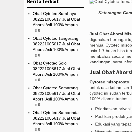
Berita Terkait
Keterangan Gam
Obat Cytotec Surabaya
082221005617 Jual Obat
Aborsi Asli 100% Ampuh
0
Jual Obat Aborsi Mis
Obat Cytotec Tangerang
digunakan berbagai t
082221005617 Jual Obat
menjual Cytotec misop
Aborsi Asli 100% Ampuh
usia 1-7 bulan bisa t
0
membahas secara men
kandungan, serta info
Obat Cytotec Solo
082221005617 Jual Obat
Jual Obat Abors
Aborsi Asli 100% Ampuh
0
Cytotec misoprostol
untuk usia kehamilan 1
Obat Cytotec Semarang
cytotec ini sudah ter
082221005617 Jual Obat
100% dijamin tuntas.
Aborsi Asli 100% Ampuh
0
Prioritaskan priva
Obat Cytotec Samarinda
Pastikan produk yan
082221005617 Jual Obat
Aborsi Asli 100% Ampuh
Edukasi yang tepat
0
Waspadai penawaran