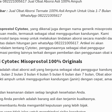
bar :
Jual Obat Aborsi Ternate 100% Asli Ampuh Untuk Usia 1-7 Bulan
WhatsApp 082221005617
oprostol Cytotec
, yang dikenal juga dengan nama generik misoprosto
ujuan medis, termasuk sebagai obat menggugurkan kandungan. Kami
rostol tanpa resep untuk melakukan tindakan aborsi secara mandiri dar
untas dalam hitungan jam whatsApp 082221005617. Artikel ini akan
dalam tentang Cytotec, penggunaannya sebagai obat penggugur
rmasi penting lainnya terkait dengan pembelian dan penggunaan obat in
i Cytotec Misoprostol 100% Originals
adalah obat aborsi asli yang berguna sebagai obat penggugur kandun
 bulan 2 bulan 3 bulan 4 bulan 5 bulan 6 bulan dan 7 bulan, Obat abor
bukti ampuh untuk menggugurkan kandungan (janin) dengan cepat, ama
si dan keamanan dalam setiap langkah kesehatan Anda.
g Anda peroleh adalah barang asli dan terjamin kualitasnya.
 membantu Anda mengambil keputusan yang lebih bijak.
 yang tidak jelas untuk menghindari risiko kesehatan.