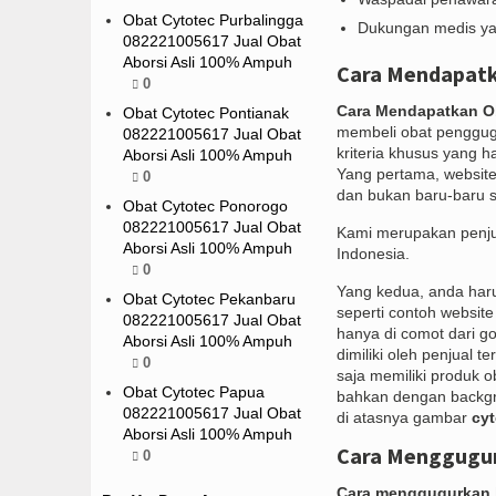
Obat Cytotec Purbalingga
Dukungan medis yan
082221005617 Jual Obat
Aborsi Asli 100% Ampuh
Cara Mendapatka
0
Cara Mendapatkan Ob
Obat Cytotec Pontianak
membeli obat penggugur
082221005617 Jual Obat
kriteria khusus yang h
Aborsi Asli 100% Ampuh
Yang pertama, website
0
dan bukan baru-baru s
Obat Cytotec Ponorogo
082221005617 Jual Obat
Kami merupakan penju
Aborsi Asli 100% Ampuh
Indonesia.
0
Yang kedua, anda haru
Obat Cytotec Pekanbaru
seperti contoh websit
082221005617 Jual Obat
hanya di comot dari 
Aborsi Asli 100% Ampuh
dimiliki oleh penjual 
0
saja memiliki produk o
Obat Cytotec Papua
bahkan dengan backgro
082221005617 Jual Obat
di atasnya gambar
cyt
Aborsi Asli 100% Ampuh
Cara Menggugu
0
Cara menggugurkan 