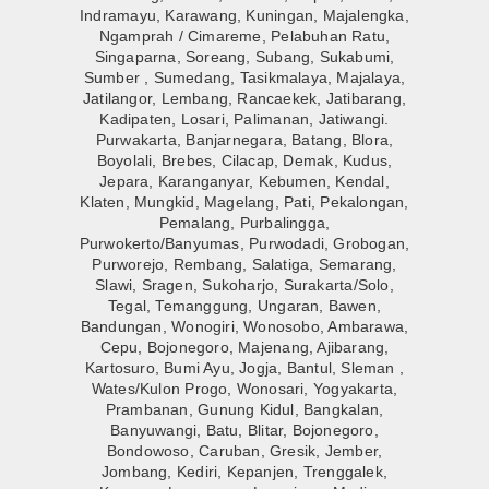
Indramayu, Karawang, Kuningan, Majalengka,
Ngamprah / Cimareme, Pelabuhan Ratu,
Singaparna, Soreang, Subang, Sukabumi,
Sumber , Sumedang, Tasikmalaya, Majalaya,
Jatilangor, Lembang, Rancaekek, Jatibarang,
Kadipaten, Losari, Palimanan, Jatiwangi.
Purwakarta, Banjarnegara, Batang, Blora,
Boyolali, Brebes, Cilacap, Demak, Kudus,
Jepara, Karanganyar, Kebumen, Kendal,
Klaten, Mungkid, Magelang, Pati, Pekalongan,
Pemalang, Purbalingga,
Purwokerto/Banyumas, Purwodadi, Grobogan,
Purworejo, Rembang, Salatiga, Semarang,
Slawi, Sragen, Sukoharjo, Surakarta/Solo,
Tegal, Temanggung, Ungaran, Bawen,
Bandungan, Wonogiri, Wonosobo, Ambarawa,
Cepu, Bojonegoro, Majenang, Ajibarang,
Kartosuro, Bumi Ayu, Jogja, Bantul, Sleman ,
Wates/Kulon Progo, Wonosari, Yogyakarta,
Prambanan, Gunung Kidul, Bangkalan,
Banyuwangi, Batu, Blitar, Bojonegoro,
Bondowoso, Caruban, Gresik, Jember,
Jombang, Kediri, Kepanjen, Trenggalek,