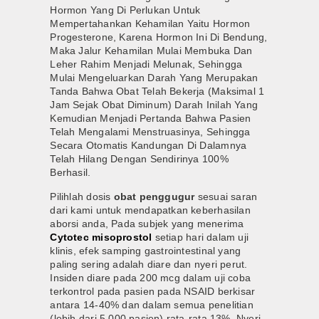
Hormon Yang Di Perlukan Untuk
Mempertahankan Kehamilan Yaitu Hormon
Progesterone, Karena Hormon Ini Di Bendung,
Maka Jalur Kehamilan Mulai Membuka Dan
Leher Rahim Menjadi Melunak, Sehingga
Mulai Mengeluarkan Darah Yang Merupakan
Tanda Bahwa Obat Telah Bekerja (Maksimal 1
Jam Sejak Obat Diminum) Darah Inilah Yang
Kemudian Menjadi Pertanda Bahwa Pasien
Telah Mengalami Menstruasinya, Sehingga
Secara Otomatis Kandungan Di Dalamnya
Telah Hilang Dengan Sendirinya 100%
Berhasil.
Pilihlah dosis
obat penggugur
sesuai saran
dari kami untuk mendapatkan keberhasilan
aborsi anda, Pada subjek yang menerima
Cytotec misoprostol
setiap hari dalam uji
klinis, efek samping gastrointestinal yang
paling sering adalah diare dan nyeri perut.
Insiden diare pada 200 mcg dalam uji coba
terkontrol pada pasien pada NSAID berkisar
antara 14-40% dan dalam semua penelitian
(lebih dari 5.000 pasien) rata-rata 13%. Nyeri