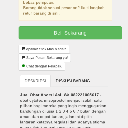
bebas penipuan.
at Misoprostol Cytotec Sopros Wa 082221005617 Cytotec Sopros Misopr
Semua Produk
Barang tidak sesuai pesanan? Ikuti langkah
retur barang di sini.
Marketplace System
Semua Pelapak
Beli Sekarang
Obat Cytotec
Apakah Stok Masih ada?
Tracking Orders
Saya Pesan Sekarang ya!
Chat dengan Pelapak.
Konfirmasi Orders
DESKRIPSI
DISKUSI BARANG
Orders Report
Jual Obat Aborsi Asli Wa 082221005617
-
obat cytotec misoprostol menjadi salah satu
pilihan bagi mereka yang ingin menggugurkan
kandungan di usia 1 2 3 4 5 6 7 bulan dengan
aman dan cepat tuntas, jalan ini dipilih
lantaran ketatnya regulasi dan adanya stigma
yang ditujukan pada wanita yang ingin