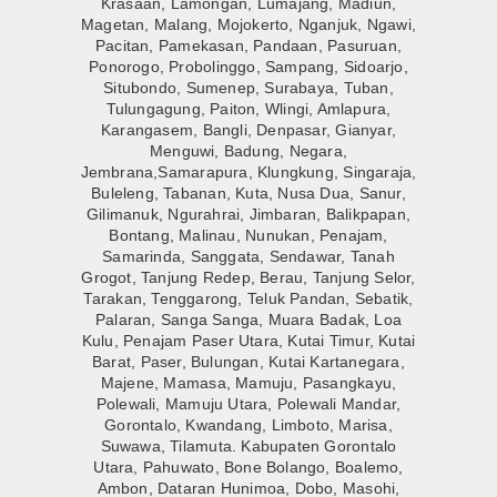
Krasaan, Lamongan, Lumajang, Madiun,
Magetan, Malang, Mojokerto, Nganjuk, Ngawi,
Pacitan, Pamekasan, Pandaan, Pasuruan,
Ponorogo, Probolinggo, Sampang, Sidoarjo,
Situbondo, Sumenep, Surabaya, Tuban,
Tulungagung, Paiton, Wlingi, Amlapura,
Karangasem, Bangli, Denpasar, Gianyar,
Menguwi, Badung, Negara,
Jembrana,Samarapura, Klungkung, Singaraja,
Buleleng, Tabanan, Kuta, Nusa Dua, Sanur,
Gilimanuk, Ngurahrai, Jimbaran, Balikpapan,
Bontang, Malinau, Nunukan, Penajam,
Samarinda, Sanggata, Sendawar, Tanah
Grogot, Tanjung Redep, Berau, Tanjung Selor,
Tarakan, Tenggarong, Teluk Pandan, Sebatik,
Palaran, Sanga Sanga, Muara Badak, Loa
Kulu, Penajam Paser Utara, Kutai Timur, Kutai
Barat, Paser, Bulungan, Kutai Kartanegara,
Majene, Mamasa, Mamuju, Pasangkayu,
Polewali, Mamuju Utara, Polewali Mandar,
Gorontalo, Kwandang, Limboto, Marisa,
Suwawa, Tilamuta. Kabupaten Gorontalo
Utara, Pahuwato, Bone Bolango, Boalemo,
Ambon, Dataran Hunimoa, Dobo, Masohi,