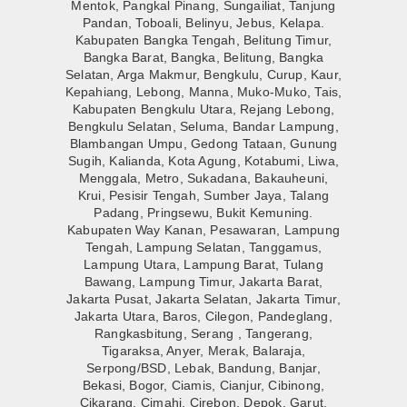
Mentok, Pangkal Pinang, Sungailiat, Tanjung
Pandan, Toboali, Belinyu, Jebus, Kelapa.
Kabupaten Bangka Tengah, Belitung Timur,
Bangka Barat, Bangka, Belitung, Bangka
Selatan, Arga Makmur, Bengkulu, Curup, Kaur,
Kepahiang, Lebong, Manna, Muko-Muko, Tais,
Kabupaten Bengkulu Utara, Rejang Lebong,
Bengkulu Selatan, Seluma, Bandar Lampung,
Blambangan Umpu, Gedong Tataan, Gunung
Sugih, Kalianda, Kota Agung, Kotabumi, Liwa,
Menggala, Metro, Sukadana, Bakauheuni,
Krui, Pesisir Tengah, Sumber Jaya, Talang
Padang, Pringsewu, Bukit Kemuning.
Kabupaten Way Kanan, Pesawaran, Lampung
Tengah, Lampung Selatan, Tanggamus,
Lampung Utara, Lampung Barat, Tulang
Bawang, Lampung Timur, Jakarta Barat,
Jakarta Pusat, Jakarta Selatan, Jakarta Timur,
Jakarta Utara, Baros, Cilegon, Pandeglang,
Rangkasbitung, Serang , Tangerang,
Tigaraksa, Anyer, Merak, Balaraja,
Serpong/BSD, Lebak, Bandung, Banjar,
Bekasi, Bogor, Ciamis, Cianjur, Cibinong,
Cikarang, Cimahi, Cirebon, Depok, Garut,