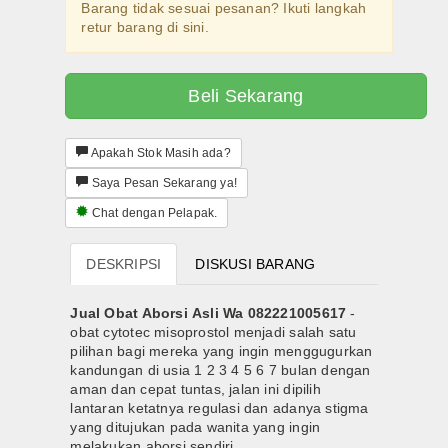
Barang tidak sesuai pesanan? Ikuti langkah
082221005617 Cytotec Sopros Misoprostol Obat Aborsi Ampuh
Semua Produk
retur barang di sini.
Marketplace System
Beli Sekarang
Semua Pelapak
Obat Cytotec
Apakah Stok Masih ada?
Saya Pesan Sekarang ya!
Tracking Orders
Chat dengan Pelapak.
Konfirmasi Orders
DESKRIPSI
DISKUSI BARANG
Orders Report
Jual Obat Aborsi Asli Wa 082221005617
-
obat cytotec misoprostol menjadi salah satu
pilihan bagi mereka yang ingin menggugurkan
kandungan di usia 1 2 3 4 5 6 7 bulan dengan
aman dan cepat tuntas, jalan ini dipilih
lantaran ketatnya regulasi dan adanya stigma
yang ditujukan pada wanita yang ingin
melakukan aborsi sendiri