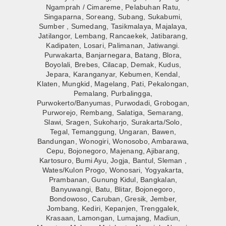
Ngamprah / Cimareme, Pelabuhan Ratu,
Singaparna, Soreang, Subang, Sukabumi,
Sumber , Sumedang, Tasikmalaya, Majalaya,
Jatilangor, Lembang, Rancaekek, Jatibarang,
Kadipaten, Losari, Palimanan, Jatiwangi.
Purwakarta, Banjarnegara, Batang, Blora,
Boyolali, Brebes, Cilacap, Demak, Kudus,
Jepara, Karanganyar, Kebumen, Kendal,
Klaten, Mungkid, Magelang, Pati, Pekalongan,
Pemalang, Purbalingga,
Purwokerto/Banyumas, Purwodadi, Grobogan,
Purworejo, Rembang, Salatiga, Semarang,
Slawi, Sragen, Sukoharjo, Surakarta/Solo,
Tegal, Temanggung, Ungaran, Bawen,
Bandungan, Wonogiri, Wonosobo, Ambarawa,
Cepu, Bojonegoro, Majenang, Ajibarang,
Kartosuro, Bumi Ayu, Jogja, Bantul, Sleman ,
Wates/Kulon Progo, Wonosari, Yogyakarta,
Prambanan, Gunung Kidul, Bangkalan,
Banyuwangi, Batu, Blitar, Bojonegoro,
Bondowoso, Caruban, Gresik, Jember,
Jombang, Kediri, Kepanjen, Trenggalek,
Krasaan, Lamongan, Lumajang, Madiun,