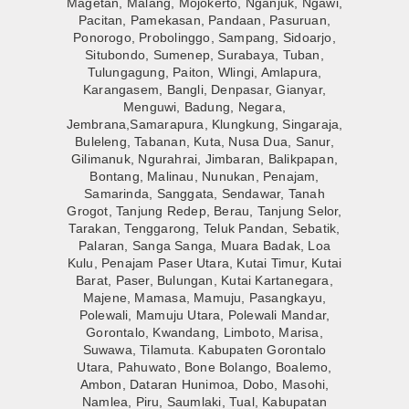
Magetan, Malang, Mojokerto, Nganjuk, Ngawi,
Pacitan, Pamekasan, Pandaan, Pasuruan,
Ponorogo, Probolinggo, Sampang, Sidoarjo,
Situbondo, Sumenep, Surabaya, Tuban,
Tulungagung, Paiton, Wlingi, Amlapura,
Karangasem, Bangli, Denpasar, Gianyar,
Menguwi, Badung, Negara,
Jembrana,Samarapura, Klungkung, Singaraja,
Buleleng, Tabanan, Kuta, Nusa Dua, Sanur,
Gilimanuk, Ngurahrai, Jimbaran, Balikpapan,
Bontang, Malinau, Nunukan, Penajam,
Samarinda, Sanggata, Sendawar, Tanah
Grogot, Tanjung Redep, Berau, Tanjung Selor,
Tarakan, Tenggarong, Teluk Pandan, Sebatik,
Palaran, Sanga Sanga, Muara Badak, Loa
Kulu, Penajam Paser Utara, Kutai Timur, Kutai
Barat, Paser, Bulungan, Kutai Kartanegara,
Majene, Mamasa, Mamuju, Pasangkayu,
Polewali, Mamuju Utara, Polewali Mandar,
Gorontalo, Kwandang, Limboto, Marisa,
Suwawa, Tilamuta. Kabupaten Gorontalo
Utara, Pahuwato, Bone Bolango, Boalemo,
Ambon, Dataran Hunimoa, Dobo, Masohi,
Namlea, Piru, Saumlaki, Tual, Kabupatan