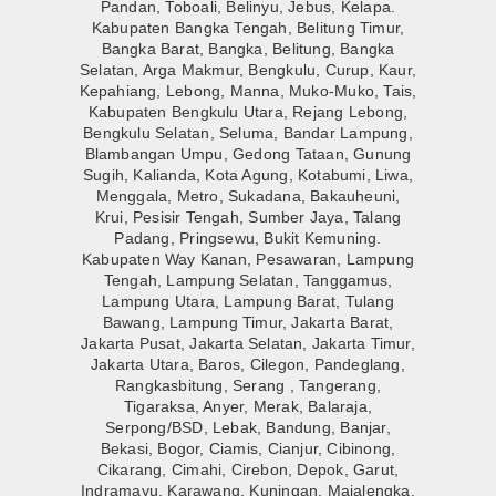
Pandan, Toboali, Belinyu, Jebus, Kelapa.
Kabupaten Bangka Tengah, Belitung Timur,
Bangka Barat, Bangka, Belitung, Bangka
Selatan, Arga Makmur, Bengkulu, Curup, Kaur,
Kepahiang, Lebong, Manna, Muko-Muko, Tais,
Kabupaten Bengkulu Utara, Rejang Lebong,
Bengkulu Selatan, Seluma, Bandar Lampung,
Blambangan Umpu, Gedong Tataan, Gunung
Sugih, Kalianda, Kota Agung, Kotabumi, Liwa,
Menggala, Metro, Sukadana, Bakauheuni,
Krui, Pesisir Tengah, Sumber Jaya, Talang
Padang, Pringsewu, Bukit Kemuning.
Kabupaten Way Kanan, Pesawaran, Lampung
Tengah, Lampung Selatan, Tanggamus,
Lampung Utara, Lampung Barat, Tulang
Bawang, Lampung Timur, Jakarta Barat,
Jakarta Pusat, Jakarta Selatan, Jakarta Timur,
Jakarta Utara, Baros, Cilegon, Pandeglang,
Rangkasbitung, Serang , Tangerang,
Tigaraksa, Anyer, Merak, Balaraja,
Serpong/BSD, Lebak, Bandung, Banjar,
Bekasi, Bogor, Ciamis, Cianjur, Cibinong,
Cikarang, Cimahi, Cirebon, Depok, Garut,
Indramayu, Karawang, Kuningan, Majalengka,