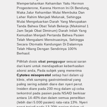
Mempertahankan Kehamilan Yaitu Hormon
Progesterone, Karena Hormon Ini Di Bendung,
Maka Jalur Kehamilan Mulai Membuka Dan
Leher Rahim Menjadi Melunak, Sehingga
Mulai Mengeluarkan Darah Yang Merupakan
Tanda Bahwa Obat Telah Bekerja (Maksimal 1
Jam Sejak Obat Diminum) Darah Inilah Yang
Kemudian Menjadi Pertanda Bahwa Pasien
Telah Mengalami Menstruasinya, Sehingga
Secara Otomatis Kandungan Di Dalamnya
Telah Hilang Dengan Sendirinya 100%
Berhasil.
Pilihlah dosis
obat penggugur
sesuai saran
dari kami untuk mendapatkan keberhasilan
aborsi anda, Pada subjek yang menerima
Cytotec misoprostol
setiap hari dalam uji
klinis, efek samping gastrointestinal yang
paling sering adalah diare dan nyeri perut.
Insiden diare pada 200 mcg dalam uji coba
terkontrol pada pasien pada NSAID berkisar
antara 14-40% dan dalam semua penelitian
(lebih dari 5.000 pasien) rata-rata 13%. Nyeri
perut terjadi pada 13-20% pasien dalam uji