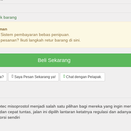
ok barang
Aman
. Sistem pembayaran bebas penipuan.
pesanan? Ikuti langkah retur barang di sini.
Beli Sekarang
da?
Saya Pesan Sekarang ya!
Chat dengan Pelapak.
otec misoprostol menjadi salah satu pilihan bagi mereka yang ingin m
n cepat tuntas, jalan ini dipilih lantaran ketatnya regulasi dan adany
rsi sendiri