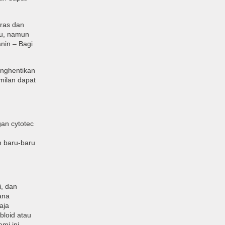
eras dan
tu, namun
nin – Bagi
enghentikan
milan dapat
an cytotec
n baru-baru
i, dan
ana
aja
bloid atau
mi ini.