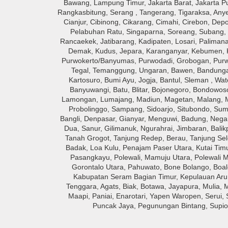
Bawang, Lampung Timur, Jakarta Barat, Jakarta Pus
Rangkasbitung, Serang , Tangerang, Tigaraksa, Anye
Cianjur, Cibinong, Cikarang, Cimahi, Cirebon, D
Pelabuhan Ratu, Singaparna, Soreang, Subang, 
Rancaekek, Jatibarang, Kadipaten, Losari, Palimanan
Demak, Kudus, Jepara, Karanganyar, Kebumen, Ke
Purwokerto/Banyumas, Purwodadi, Grobogan, Purwor
Tegal, Temanggung, Ungaran, Bawen, Bandunga
Kartosuro, Bumi Ayu, Jogja, Bantul, Sleman , W
Banyuwangi, Batu, Blitar, Bojonegoro, Bondowos
Lamongan, Lumajang, Madiun, Magetan, Malang, M
Probolinggo, Sampang, Sidoarjo, Situbondo, Sum
Bangli, Denpasar, Gianyar, Menguwi, Badung, Nega
Dua, Sanur, Gilimanuk, Ngurahrai, Jimbaran, Bal
Tanah Grogot, Tanjung Redep, Berau, Tanjung Sel
Badak, Loa Kulu, Penajam Paser Utara, Kutai Tim
Pasangkayu, Polewali, Mamuju Utara, Polewali 
Gorontalo Utara, Pahuwato, Bone Bolango, Boal
Kabupatan Seram Bagian Timur, Kepulauan Aru,
Tenggara, Agats, Biak, Botawa, Jayapura, Mulia, 
Maapi, Paniai, Enarotari, Yapen Waropen, Serui
Puncak Jaya, Pegunungan Bintang, Supior