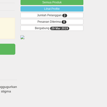
Semua Produk
Lihat Profile
Jumlah Pelanggan
2
Pesanan Diterima
0
Bergabung
29 Mar 2019
enggugurkan
a stigma