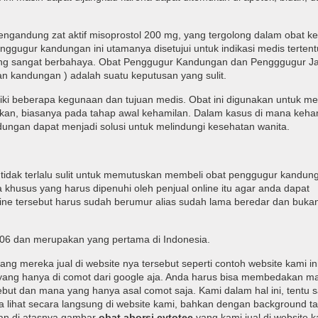
ngandung zat aktif misoprostol 200 mg, yang tergolong dalam obat k
nggugur kandungan ini utamanya disetujui untuk indikasi medis terten
 yang sangat berbahaya. Obat Penggugur Kandungan dan Pengggugur Ja
n kandungan ) adalah suatu keputusan yang sulit.
iki beberapa kegunaan dan tujuan medis. Obat ini digunakan untuk m
nakan, biasanya pada tahap awal kehamilan. Dalam kasus di mana keha
ngan dapat menjadi solusi untuk melindungi kesehatan wanita.
idak terlalu sulit untuk memutuskan membeli obat penggugur kandung
eria khusus yang harus dipenuhi oleh penjual online itu agar anda dapat
ine tersebut harus sudah berumur alias sudah lama beredar dan buka
006 dan merupakan yang pertama di Indonesia.
ng mereka jual di website nya tersebut seperti contoh website kami in
 yang hanya di comot dari google aja. Anda harus bisa membedakan m
but dan mana yang hanya asal comot saja. Kami dalam hal ini, tentu s
a lihat secara langsung di website kami, bahkan dengan background ta
gan di atasnya gambar
obat aborsi cytotec
yang kami jual di website ka