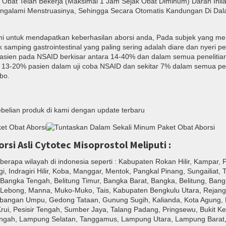
bat Telah Bekerja (Maksimal 1 Jam Sejak Obat Diminum) Darah Inil
ngalami Menstruasinya, Sehingga Secara Otomatis Kandungan Di Da
mi untuk mendapatkan keberhasilan aborsi anda, Pada subjek yang m
fek samping gastrointestinal yang paling sering adalah diare dan nyeri pe
pasien pada NSAID berkisar antara 14-40% dan dalam semua penelitian 
da 13-20% pasien dalam uji coba NSAID dan sekitar 7% dalam semua pen
bo.
belian produk di kami dengan update terbaru
si Asli Cytotec Misoprostol Meliputi :
eberapa wilayah di indonesia seperti : Kabupaten Rokan Hilir, Kampar, 
gi, Indragiri Hilir, Koba, Manggar, Mentok, Pangkal Pinang, Sungailiat, 
 Bangka Tengah, Belitung Timur, Bangka Barat, Bangka, Belitung, Bang
 Lebong, Manna, Muko-Muko, Tais, Kabupaten Bengkulu Utara, Rejan
bangan Umpu, Gedong Tataan, Gunung Sugih, Kalianda, Kota Agung, 
rui, Pesisir Tengah, Sumber Jaya, Talang Padang, Pringsewu, Bukit K
gah, Lampung Selatan, Tanggamus, Lampung Utara, Lampung Barat,