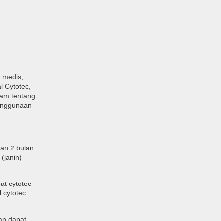
n medis,
 Cytotec,
lam tentang
penggunaan
lan 2 bulan
(janin)
at cytotec
 cytotec
dan dapat