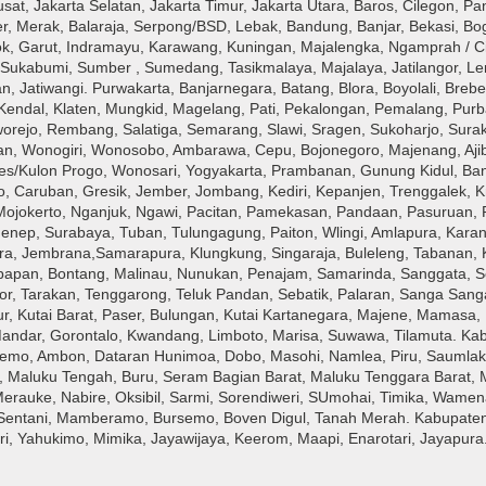
at, Jakarta Selatan, Jakarta Timur, Jakarta Utara, Baros, Cilegon, Pa
r, Merak, Balaraja, Serpong/BSD, Lebak, Bandung, Banjar, Bekasi, Bog
epok, Garut, Indramayu, Karawang, Kuningan, Majalengka, Ngamprah / 
Sukabumi, Sumber , Sumedang, Tasikmalaya, Majalaya, Jatilangor, L
, Jatiwangi. Purwakarta, Banjarnegara, Batang, Blora, Boyolali, Brebe
ndal, Klaten, Mungkid, Magelang, Pati, Pekalongan, Pemalang, Purb
ejo, Rembang, Salatiga, Semarang, Slawi, Sragen, Sukoharjo, Surak
n, Wonogiri, Wonosobo, Ambarawa, Cepu, Bojonegoro, Majenang, Aji
ates/Kulon Progo, Wonosari, Yogyakarta, Prambanan, Gunung Kidul, Ba
o, Caruban, Gresik, Jember, Jombang, Kediri, Kepanjen, Trenggalek, K
ojokerto, Nganjuk, Ngawi, Pacitan, Pamekasan, Pandaan, Pasuruan, 
enep, Surabaya, Tuban, Tulungagung, Paiton, Wlingi, Amlapura, Kar
ra, Jembrana,Samarapura, Klungkung, Singaraja, Buleleng, Tabanan, 
ikpapan, Bontang, Malinau, Nunukan, Penajam, Samarinda, Sanggata, 
or, Tarakan, Tenggarong, Teluk Pandan, Sebatik, Palaran, Sanga San
ur, Kutai Barat, Paser, Bulungan, Kutai Kartanegara, Majene, Mamasa
Mandar, Gorontalo, Kwandang, Limboto, Marisa, Suwawa, Tilamuta. Ka
emo, Ambon, Dataran Hunimoa, Dobo, Masohi, Namlea, Piru, Saumlaki
 Maluku Tengah, Buru, Seram Bagian Barat, Maluku Tenggara Barat, 
Merauke, Nabire, Oksibil, Sarmi, Sorendiweri, SUmohai, Timika, Wamen
, Sentani, Mamberamo, Bursemo, Boven Digul, Tanah Merah. Kabupate
i, Yahukimo, Mimika, Jayawijaya, Keerom, Maapi, Enarotari, Jayapura