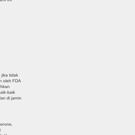
jika tidak
an oleh FDA
uhkan
aik-baik
an di jamin
erone,
i