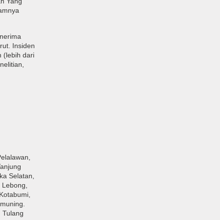
ah Yang
lamnya
enerima
rut. Insiden
(lebih dari
elitian,
Pelalawan,
Tanjung
ka Selatan,
g Lebong,
Kotabumi,
emuning.
 Tulang