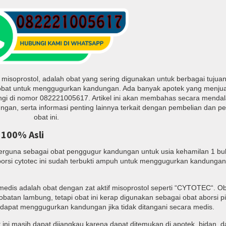
misoprostol, adalah obat yang sering digunakan untuk berbagai tujua
obat untuk menggugurkan kandungan. Ada banyak apotek yang menjual
ngi di nomor 082221005617. Artikel ini akan membahas secara menda
gan, serta informasi penting lainnya terkait dengan pembelian dan 
obat ini.
 100% Asli
berguna sebagai obat penggugur kandungan untuk usia kehamilan 1 bu
borsi cytotec ini sudah terbukti ampuh untuk menggugurkan kandungan 
medis adalah obat dengan zat aktif misoprostol seperti “CYTOTEC“. Ob
tan lambung, tetapi obat ini kerap digunakan sebagai obat aborsi pil
n dapat menggugurkan kandungan jika tidak ditangani secara medis.
 ini masih dapat dijangkau karena dapat ditemukan di apotek, bidan, 