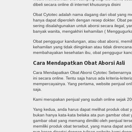
dibeli secara online di internet khususnya disini
Obat Cytotec adalah nama dagang dari obat yang me
hanya dapat diperoleh dengan resep dokter. Obat pe
sering disalahgunakan untuk aborsi secara ilegal,
banyak wanita, mengakhiri kehamilan ( Menggugurka
Obat penggugur kandungan, atau obat aborsi, memil
kehamilan yang tidak diinginkan atau tidak direnca
membahayakan kesehatan ibu, obat penggugur kandu
Cara Mendapatkan Obat Aborsi Asli
Cara Mendapatkan Obat Aborsi Cytotec Sebenarnya t
ini secara online. Tentu saja harus ada kriteria-krit
mempercayainya. Yang pertama, website penjual onl
saja.
Kami merupakan penjual yang sudah online sejak 2
Yang kedua, anda harus dapat melihat produk obat ya
bukan hanya kata-kata belaka ata pun gambar obat
gambar obat yang memang dimiliki oleh penjual terse
memiliki produk obat tersebut, yang mana dapat and
pun koran disertai dengan tulisan website kami den