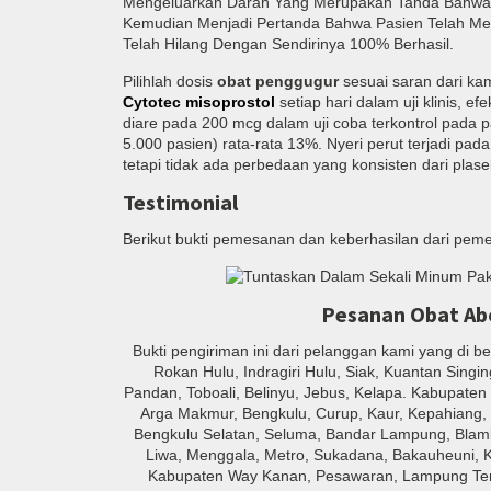
Mengeluarkan Darah Yang Merupakan Tanda Bahwa O
Kemudian Menjadi Pertanda Bahwa Pasien Telah Me
Telah Hilang Dengan Sendirinya 100% Berhasil.
Pilihlah dosis
obat penggugur
sesuai saran dari ka
Cytotec misoprostol
setiap hari dalam uji klinis, e
diare pada 200 mcg dalam uji coba terkontrol pada 
5.000 pasien) rata-rata 13%. Nyeri perut terjadi pa
tetapi tidak ada perbedaan yang konsisten dari plase
Testimonial
Berikut bukti pemesanan dan keberhasilan dari peme
Pesanan Obat Abor
Bukti pengiriman ini dari pelanggan kami yang di b
Rokan Hulu, Indragiri Hulu, Siak, Kuantan Singin
Pandan, Toboali, Belinyu, Jebus, Kelapa. Kabupaten
Arga Makmur, Bengkulu, Curup, Kaur, Kepahiang,
Bengkulu Selatan, Seluma, Bandar Lampung, Blam
Liwa, Menggala, Metro, Sukadana, Bakauheuni, K
Kabupaten Way Kanan, Pesawaran, Lampung Ten