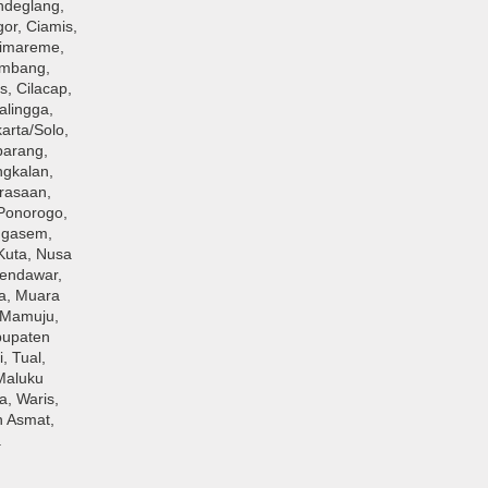
ndeglang,
or, Ciamis,
Cimareme,
embang,
s, Cilacap,
alingga,
arta/Solo,
barang,
ngkalan,
rasaan,
Ponorogo,
angasem,
Kuta, Nusa
Sendawar,
ga, Muara
, Mamuju,
bupaten
, Tual,
Maluku
a, Waris,
n Asmat,
.