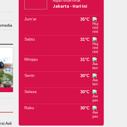
Hujan rintik-rintik
Jakarta - Hari Ini
Jum'at
35°C
omedia
Sabtu
31°C
Minggu
31°C
Senin
30°C
Selasa
30°C
Rabu
30°C
si Asli