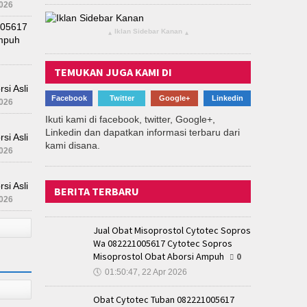
026
005617
Iklan Sidebar Kanan
▴
▴
Ampuh
TEMUKAN JUGA KAMI DI
si Asli
Facebook
Twitter
Google+
Linkedin
026
Ikuti kami di facebook, twitter, Google+,
Linkedin dan dapatkan informasi terbaru dari
si Asli
kami disana.
026
si Asli
BERITA TERBARU
026
Jual Obat Misoprostol Cytotec Sopros
Wa 082221005617 Cytotec Sopros
Misoprostol Obat Aborsi Ampuh
0
🕔
01:50:47, 22 Apr 2026
Obat Cytotec Tuban 082221005617