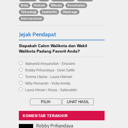
Bola
Hukum
Wisata
Kesehatan
Teknologi
Selebritis
Olahraga
Internasional
Jejak Pendapat
Siapakah Calon Walikota dan Wakil
Walikota Padang Favorit Anda?
Mahyeldi Ansyarullah - Emzalmi
Robby Prihandaya - Dewi Safitri
Tommy Utama - Laura Hikmah
Willy Fernando - Vicky Armita
Laura Himah i Nisaa - Safaruddin
KOMENTAR TERAKHIR
Robby Prihandaya