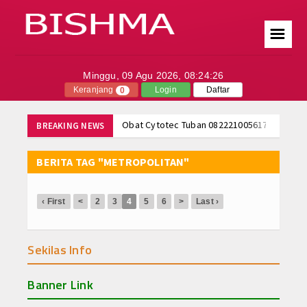
☰
Minggu, 09 Agu 2026,
08:24:26
Index Berita
Keranjang
Login
Daftar
0
Tentang Kami
Obat Cytotec Tuban 082221005617 Jual Obat
BREAKING NEWS
Obat Cytotec Ternate 082221005617 Jual Ob
Hubungi Kami
Obat Cytotec Surabaya 082221005617 Jual 
BERITA TAG "METROPOLITAN"
Obat Cytotec Tangerang 082221005617 Jual
Berita
Obat Cytotec Solo 082221005617 Jual Obat 
‹ First
<
2
3
4
5
6
>
Last ›
Politik
Obat Cytotec Semarang 082221005617 Jual 
Obat Cytotec Samarinda 082221005617 Jual
Ekonomi
Obat Cytotec Purbalingga 082221005617 Jua
Sekilas Info
Obat Cytotec Pontianak 082221005617 Jual 
Portal Produk Cytotec
Jual Obat Misoprostol Cytotec Sopros Wa 
Banner Link
Obat Cytotec Tuban 082221005617 Jual Obat
Tutorial