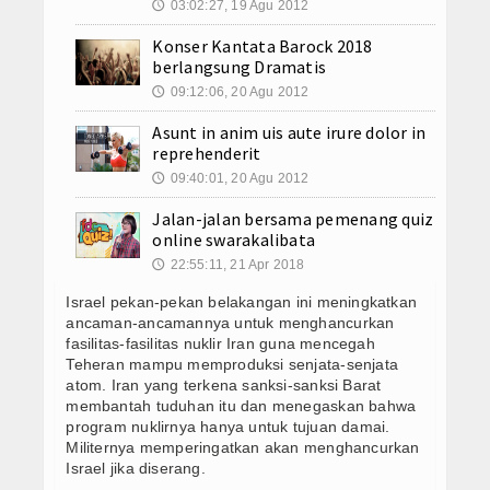
03:02:27, 19 Agu 2012
🕔
Obat Cytotec Ternate 082221005617 Jual O
Obat Misoprostol
Obat Cytotec Surabaya 082221005617 Jual 
Konser Kantata Barock 2018
Obat Cytotec Tangerang 082221005617 Jual
berlangsung Dramatis
Internasional
Obat Cytotec Solo 082221005617 Jual Obat
09:12:06, 20 Agu 2012
🕔
Obat Cytotec Semarang 082221005617 Jual
Teknologi
Asunt in anim uis aute irure dolor in
Obat Cytotec Samarinda 082221005617 Jual
reprehenderit
Obat Cytotec Purbalingga 082221005617 Ju
Video
09:40:01, 20 Agu 2012
🕔
Obat Cytotec Pontianak 082221005617 Jual
Jalan-jalan bersama pemenang quiz
Berita Foto
Jual Obat Misoprostol Cytotec Sopros Wa 
online swarakalibata
Obat Cytotec Tuban 082221005617 Jual Oba
22:55:11, 21 Apr 2018
🕔
Download
Obat Cytotec Ternate 082221005617 Jual O
Israel pekan-pekan belakangan ini meningkatkan
Obat Cytotec Surabaya 082221005617 Jual 
Agenda
ancaman-ancamannya untuk menghancurkan
Obat Cytotec Tangerang 082221005617 Jual
fasilitas-fasilitas nuklir Iran guna mencegah
Teheran mampu memproduksi senjata-senjata
Obat Cytotec Solo 082221005617 Jual Obat
Konsultasi
atom. Iran yang terkena sanksi-sanksi Barat
Obat Cytotec Semarang 082221005617 Jual
membantah tuduhan itu dan menegaskan bahwa
MISO GO ID
Obat Cytotec Samarinda 082221005617 Jual
program nuklirnya hanya untuk tujuan damai.
Obat Cytotec Purbalingga 082221005617 Ju
Militernya memperingatkan akan menghancurkan
Testimoni
Israel jika diserang.
Obat Cytotec Pontianak 082221005617 Jual