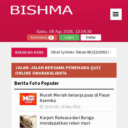
☰
Sabtu, 08 Agu 2026,
13:08:30
Index Berita
Keranjang
Login
Daftar
0
Tentang Kami
Obat Cytotec Tuban 082221005617 Jual Oba
BREAKING NEWS
Obat Cytotec Ternate 082221005617 Jual O
Hubungi Kami
Obat Cytotec Surabaya 082221005617 Jual 
JALAN-JALAN BERSAMA PEMENANG QUIZ
ONLINE SWARAKALIBATA
Obat Cytotec Tangerang 082221005617 Jual
Berita
Obat Cytotec Solo 082221005617 Jual Obat
Berita Foto Populer
Politik
Obat Cytotec Semarang 082221005617 Jual
Murah Meriah belanja puas di Pasar
Obat Cytotec Samarinda 082221005617 Jual
Ekonomi
Asemka
Obat Cytotec Purbalingga 082221005617 Ju
23:14:05, 18 Agu 2012
🕔
Obat Cytotec Pontianak 082221005617 Jual
Portal Produk Cytotec
Jual Obat Misoprostol Cytotec Sopros Wa 
Karpet Raksasa dari Bunga
mendapatkan rekor muri
Obat Cytotec Tuban 082221005617 Jual Oba
Tutorial