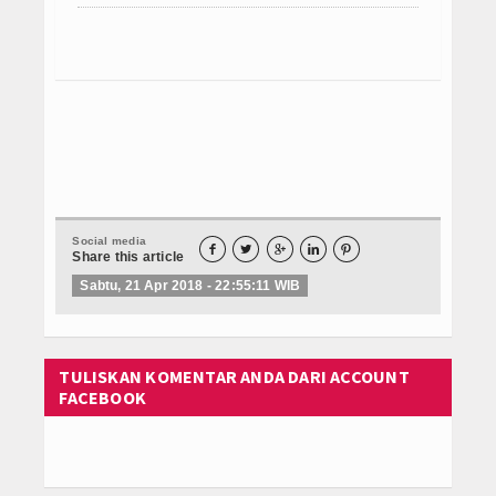
Jual Obat Misoprostol Cytotec Sopros Wa 
Semua Produk
Marketplace System
Semua Pelapak
Obat Cytotec
Tracking Orders
Social media





Share this article
Konfirmasi Orders
Sabtu, 21 Apr 2018 - 22:55:11 WIB
Orders Report
TULISKAN KOMENTAR ANDA DARI ACCOUNT
FACEBOOK