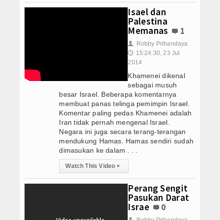
Isael dan
Palestina
Memanas
1
Robby Prihandaya
👤
15:24:30, 23 Jul
🕔
2014
Khamenei dikenal
sebagai musuh
besar Israel. Beberapa komentarnya
membuat panas telinga pemimpin Israel.
Komentar paling pedas Khamenei adalah
Iran tidak pernah mengenal Israel.
Negara ini juga secara terang-terangan
mendukung Hamas. Hamas sendiri sudah
dimasukan ke dalam . . .
Watch This Video
▸
Perang Sengit
Pasukan Darat
Israe
0