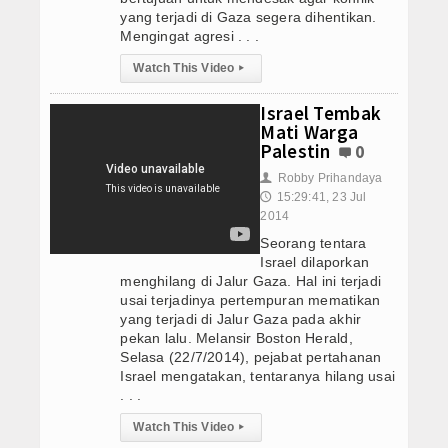
Obat Cytotec Tangerang 082221005617 Jual
yang terjadi di Gaza segera dihentikan.
Semua Produk
Mengingat agresi . . .
Marketplace System
Watch This Video
▸
Israel Tembak
Semua Pelapak
Mati Warga
Palestin
0
Obat Cytotec
Robby Prihandaya
👤
Tracking Orders
15:29:41, 23 Jul
🕔
2014
Konfirmasi Orders
Seorang tentara
Israel dilaporkan
menghilang di Jalur Gaza. Hal ini terjadi
Orders Report
usai terjadinya pertempuran mematikan
yang terjadi di Jalur Gaza pada akhir
pekan lalu. Melansir Boston Herald,
Selasa (22/7/2014), pejabat pertahanan
Israel mengatakan, tentaranya hilang usai
. . .
Watch This Video
▸