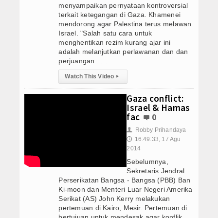
Obat Cytotec Semarang 082221005617 Jual
menyampaikan pernyataan kontroversial
Obat Misoprostol
terkait ketegangan di Gaza. Khamenei
Obat Cytotec Samarinda 082221005617 Jual
mendorong agar Palestina terus melawan
Obat Cytotec Purbalingga 082221005617 Ju
Israel. "Salah satu cara untuk
Internasional
Obat Cytotec Pontianak 082221005617 Jual
menghentikan rezim kurang ajar ini
adalah melanjutkan perlawanan dan dan
Jual Obat Misoprostol Cytotec Sopros Wa 
Teknologi
perjuangan . . .
Obat Cytotec Tuban 082221005617 Jual Oba
Watch This Video
Obat Cytotec Ternate 082221005617 Jual O
▸
Video
Obat Cytotec Surabaya 082221005617 Jual 
Gaza conflict:
Berita Foto
Obat Cytotec Tangerang 082221005617 Jual
Israel & Hamas
Obat Cytotec Solo 082221005617 Jual Obat
fac
0
Download
Obat Cytotec Semarang 082221005617 Jual
Robby Prihandaya
👤
Obat Cytotec Samarinda 082221005617 Jual
16:49:33, 17 Agu
🕔
Agenda
2014
Obat Cytotec Purbalingga 082221005617 Ju
Sebelumnya,
Obat Cytotec Pontianak 082221005617 Jual
Konsultasi
Sekretaris Jendral
Jual Obat Misoprostol Cytotec Sopros Wa 
Perserikatan Bangsa - Bangsa (PBB) Ban
MISO GO ID
Obat Cytotec Tuban 082221005617 Jual Oba
Ki-moon dan Menteri Luar Negeri Amerika
Serikat (AS) John Kerry melakukan
Obat Cytotec Ternate 082221005617 Jual O
Testimoni
pertemuan di Kairo, Mesir. Pertemuan di
Obat Cytotec Surabaya 082221005617 Jual 
bertujuan untuk mendesak agar konflik