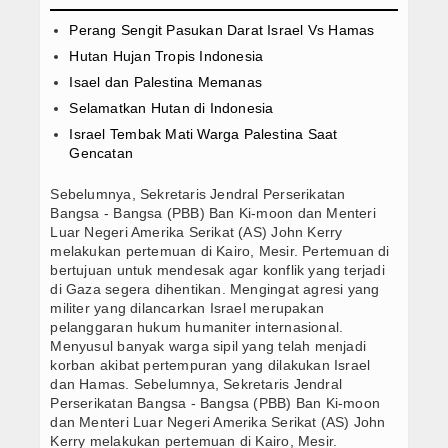
Obat Cytotec Tangerang 082221005617 Jual
Semua Produk
Perang Sengit Pasukan Darat Israel Vs Hamas
Hutan Hujan Tropis Indonesia
Marketplace System
Isael dan Palestina Memanas
Selamatkan Hutan di Indonesia
Semua Pelapak
Israel Tembak Mati Warga Palestina Saat
Gencatan
Obat Cytotec
Sebelumnya, Sekretaris Jendral Perserikatan
Tracking Orders
Bangsa - Bangsa (PBB) Ban Ki-moon dan Menteri
Luar Negeri Amerika Serikat (AS) John Kerry
Konfirmasi Orders
melakukan pertemuan di Kairo, Mesir. Pertemuan di
bertujuan untuk mendesak agar konflik yang terjadi
Orders Report
di Gaza segera dihentikan. Mengingat agresi yang
militer yang dilancarkan Israel merupakan
pelanggaran hukum humaniter internasional.
Menyusul banyak warga sipil yang telah menjadi
korban akibat pertempuran yang dilakukan Israel
dan Hamas. Sebelumnya, Sekretaris Jendral
Perserikatan Bangsa - Bangsa (PBB) Ban Ki-moon
dan Menteri Luar Negeri Amerika Serikat (AS) John
Kerry melakukan pertemuan di Kairo, Mesir.