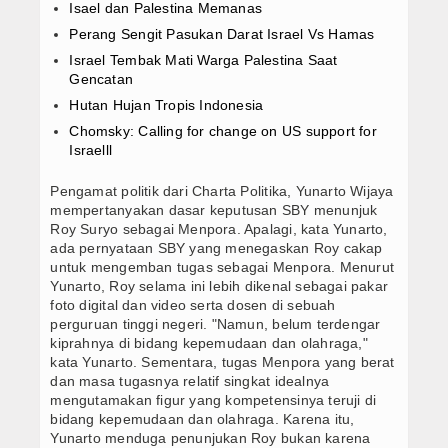
Isael dan Palestina Memanas
Obat Cytotec Tuban 082221005617 Jual Oba
Semua Produk
Perang Sengit Pasukan Darat Israel Vs Hamas
Israel Tembak Mati Warga Palestina Saat
Marketplace System
Gencatan
Hutan Hujan Tropis Indonesia
Semua Pelapak
Chomsky: Calling for change on US support for
Israelll
Obat Cytotec
Pengamat politik dari Charta Politika, Yunarto Wijaya
Tracking Orders
mempertanyakan dasar keputusan SBY menunjuk
Roy Suryo sebagai Menpora. Apalagi, kata Yunarto,
Konfirmasi Orders
ada pernyataan SBY yang menegaskan Roy cakap
untuk mengemban tugas sebagai Menpora. Menurut
Orders Report
Yunarto, Roy selama ini lebih dikenal sebagai pakar
foto digital dan video serta dosen di sebuah
perguruan tinggi negeri. "Namun, belum terdengar
kiprahnya di bidang kepemudaan dan olahraga,"
kata Yunarto. Sementara, tugas Menpora yang berat
dan masa tugasnya relatif singkat idealnya
mengutamakan figur yang kompetensinya teruji di
bidang kepemudaan dan olahraga. Karena itu,
Yunarto menduga penunjukan Roy bukan karena