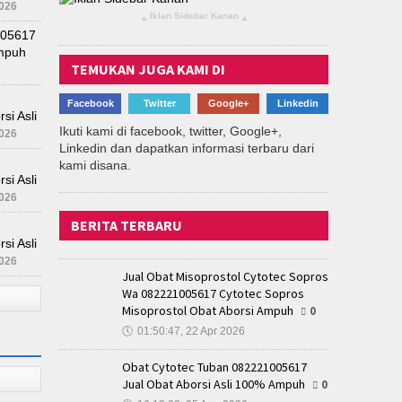
026
Iklan Sidebar Kanan
▴
▴
005617
Ampuh
TEMUKAN JUGA KAMI DI
Facebook
Twitter
Google+
Linkedin
si Asli
Ikuti kami di facebook, twitter, Google+,
026
Linkedin dan dapatkan informasi terbaru dari
kami disana.
si Asli
026
BERITA TERBARU
si Asli
026
Jual Obat Misoprostol Cytotec Sopros
Wa 082221005617 Cytotec Sopros
Misoprostol Obat Aborsi Ampuh
0
🕔
01:50:47, 22 Apr 2026
Obat Cytotec Tuban 082221005617
Jual Obat Aborsi Asli 100% Ampuh
0