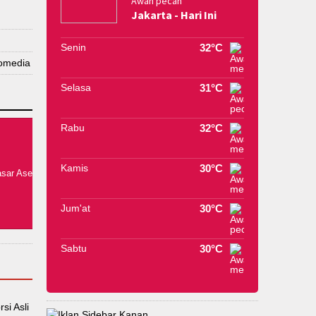
Awan pecah
Jakarta - Hari Ini
Senin
32°C
omedia
Selasa
31°C
Rabu
32°C
Kamis
30°C
Jum'at
30°C
Sabtu
30°C
si Asli