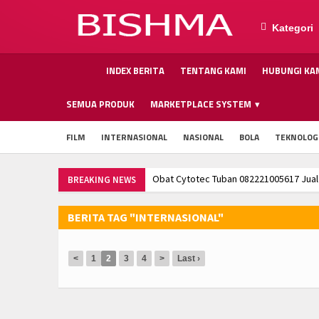
Kategori
INDEX BERITA
TENTANG KAMI
HUBUNGI KA
SEMUA PRODUK
MARKETPLACE SYSTEM
FILM
INTERNASIONAL
NASIONAL
BOLA
TEKNOLOG
Obat Cytotec Tuban 082221005617 Jual Obat Aborsi Asli 100%
BREAKING NEWS
Obat Cytotec Semarang 082221005617 Jual Obat Aborsi Asli 
Obat Cytotec Tuban 082221005617 Jual Obat Aborsi Asli 100%
BERITA TAG "INTERNASIONAL"
Obat Cytotec Semarang 082221005617 Jual Obat Aborsi Asli 
Obat Cytotec Tuban 082221005617 Jual Obat Aborsi Asli 100%
<
1
2
3
4
>
Last ›
Obat Cytotec Semarang 082221005617 Jual Obat Aborsi Asli 